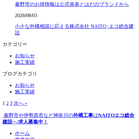
秦野市のお得情報は公式発表とはだのブランドから
2026/08/03
小さな外構相談に応える株式会社 NAITO･エコ総合建
設
カテゴリー
お知らせ
施工実績
ブログカテゴリ
お知らせ
施工実績
1
2
3
次へ »
秦野市や伊勢原市など神奈川の
外構工事
は
NAITOエコ総合
建設
へ|
求人募集中！
ホーム