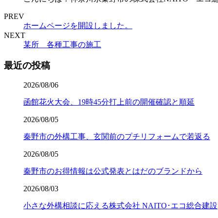
PREV
ホームページを開設しました。
NEXT
某所 各種工事の施工
最近の投稿
2026/08/06
函館花火大会、19時45分打上前の開催確認と順延
2026/08/05
秦野市の外構工事、玄関前のプチリフォームで若返る
2026/08/05
秦野市のお得情報は公式発表とはだのブランドから
2026/08/03
小さな外構相談に応える株式会社 NAITO･エコ総合建設