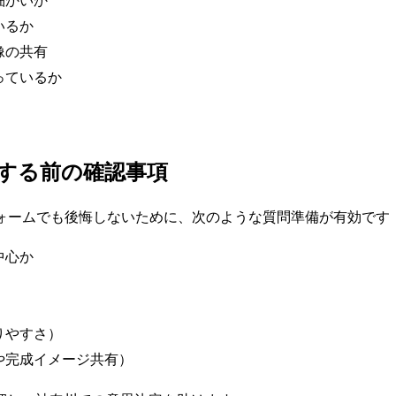
細かいか
いるか
像の共有
っているか
相談する前の確認事項
ォームでも後悔しないために、次のような質問準備が有効です
中心か
）
りやすさ）
や完成イメージ共有）