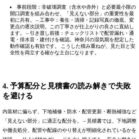
事前段階：非破壊調査（含水や赤外）と必要最小限の
開口調査を組み合わせ、「見えない部分」の重要性を最
初に共有。 – 工事中：養生・清掃・記録写真の徹底、変
更点の逐次説明。この丁寧さが仕上がりの良さに直結し
ます。 – 引き渡し前後：チェックリストで配管漏れ・通
電・排水音・建付けを確認。神奈川の湿気期を想定した
動作確認も有効です。 こうした積み重ねが、見た目と安
全性を両立する確かな土台になります。
4. 予算配分と見積書の読み解きで失敗
を避ける
内装材に偏らず、下地補修・防水・配管更新・断熱補強など
「見えない部分」に適正な配分を。 – 見積書では、下地調整
や撤去処分、配管や配線のやり替えが明細化されているかを